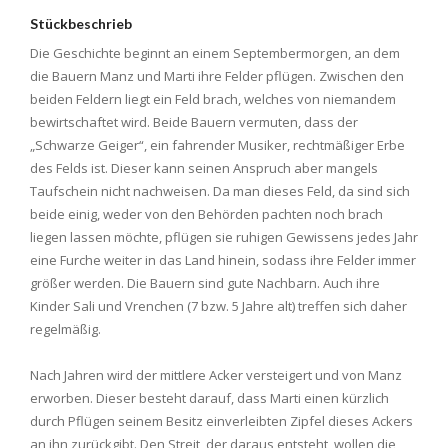
Stückbeschrieb
Die Geschichte beginnt an einem Septembermorgen, an dem
die Bauern Manz und Marti ihre Felder pflügen. Zwischen den
beiden Feldern liegt ein Feld brach, welches von niemandem
bewirtschaftet wird. Beide Bauern vermuten, dass der
„Schwarze Geiger“, ein fahrender Musiker, rechtmäßiger Erbe
des Felds ist. Dieser kann seinen Anspruch aber mangels
Taufschein nicht nachweisen. Da man dieses Feld, da sind sich
beide einig, weder von den Behörden pachten noch brach
liegen lassen möchte, pflügen sie ruhigen Gewissens jedes Jahr
eine Furche weiter in das Land hinein, sodass ihre Felder immer
größer werden. Die Bauern sind gute Nachbarn. Auch ihre
Kinder Sali und Vrenchen (7 bzw. 5 Jahre alt) treffen sich daher
regelmäßig.
Nach Jahren wird der mittlere Acker versteigert und von Manz
erworben. Dieser besteht darauf, dass Marti einen kürzlich
durch Pflügen seinem Besitz einverleibten Zipfel dieses Ackers
an ihn zurückgibt. Den Streit, der daraus entsteht, wollen die