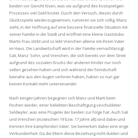
beiden vor Gericht lösen, was sie aufgrund des kostspieligen
Prozesses viel Geld kostet. Durch den Versuch, dieses durch
Glücksspiele wiederzugewinnen, ruinieren sie sich völlig. Manz
zieht, in der Hoffnung auf eine bessere finanzielle Situation mit
seiner Familie in die Stadt und eröffnet eine kleine Gaststube.
Martis Frau stirbt und so lebt Vrenchen alleine mit ihrem Vater
im Haus. Die Landwirtschaft wird in der Familie vernachlässigt.
Sali, Manz' Sohn, und Vrenchen, die sich bereits vor dem Streit
aufgrund des sozialen Drucks der anderen Kinder nur noch
selten gesehen haben und sich während der Feindschaft
beinahe aus den Augen verloren haben, haben so nun gar
keinen Kontakt mehr untereinander.
Nach einigen Jahren begegnen sich Manz und Marti beim
Fischen wieder, einer beliebten Beschäftigung veschuldeter
Seldwyler, was eine Prügelei der beiden zur Folge hat. Auch Sali
und Vrenchen (inzwischen 19 bzw. 17 Jahre alt) sind dabei und
trennen ihre kämpfenden Väter. Sie bemerken dabei eine enge
Verbundenheit. Da die Eltern diese Beziehung nicht dulden und